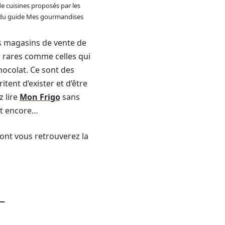
de cuisines proposés par les
 du guide Mes gourmandises
es magasins de vente de
s rares comme celles qui
hocolat. Ce sont des
tent d’exister et d’être
z lire
Mon Frigo
sans
et encore…
ont vous retrouverez la
 —