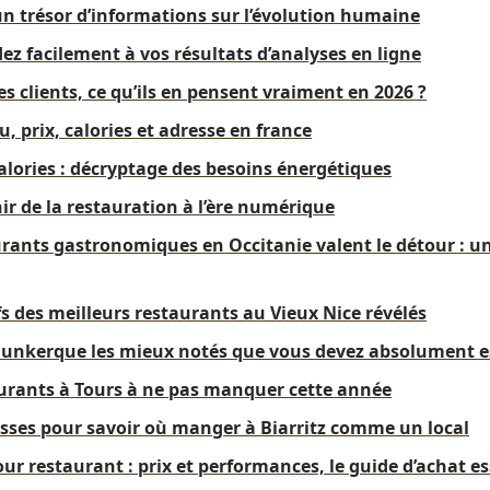
 un trésor d’informations sur l’évolution humaine
dez facilement à vos résultats d’analyses en ligne
es clients, ce qu’ils en pensent vraiment en 2026 ?
, prix, calories et adresse en france
alories : décryptage des besoins énergétiques
ir de la restauration à l’ère numérique
urants gastronomiques en Occitanie valent le détour : u
fs des meilleurs restaurants au Vieux Nice révélés
Dunkerque les mieux notés que vous devez absolument e
aurants à Tours à ne pas manquer cette année
esses pour savoir où manger à Biarritz comme un local
ur restaurant : prix et performances, le guide d’achat es