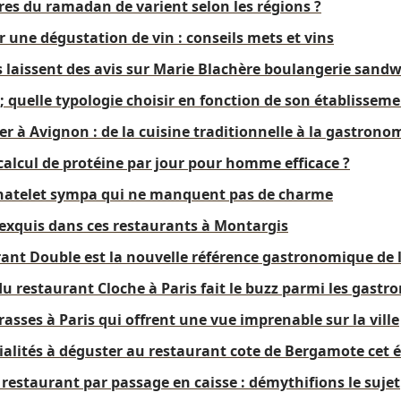
es du ramadan de varient selon les régions ?
une dégustation de vin : conseils mets et vins
s laissent des avis sur Marie Blachère boulangerie sandwi
; quelle typologie choisir en fonction de son établisseme
r à Avignon : de la cuisine traditionnelle à la gastron
alcul de protéine par jour pour homme efficace ?
Chatelet sympa qui ne manquent pas de charme
 exquis dans ces restaurants à Montargis
ant Double est la nouvelle référence gastronomique de la
u restaurant Cloche à Paris fait le buzz parmi les gastr
rasses à Paris qui offrent une vue imprenable sur la ville
ialités à déguster au restaurant cote de Bergamote cet é
restaurant par passage en caisse : démythifions le sujet