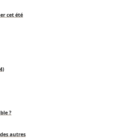
er cet été
4)
ble ?
 des autres