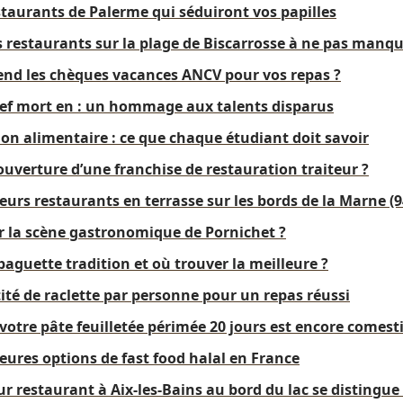
staurants de Palerme qui séduiront vos papilles
 restaurants sur la plage de Biscarrosse à ne pas manqu
end les chèques vacances ANCV pour vos repas ?
ef mort en : un hommage aux talents disparus
on alimentaire : ce que chaque étudiant doit savoir
uverture d’une franchise de restauration traiteur ?
eurs restaurants en terrasse sur les bords de la Marne (9
 la scène gastronomique de Pornichet ?
aguette tradition et où trouver la meilleure ?
té de raclette par personne pour un repas réussi
otre pâte feuilletée périmée 20 jours est encore comesti
eures options de fast food halal en France
 restaurant à Aix-les-Bains au bord du lac se distingue