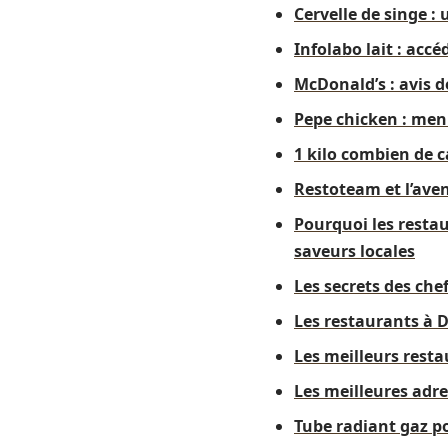
Cervelle de singe :
Infolabo lait : accé
McDonald’s : avis d
Pepe chicken : menu
1 kilo combien de c
Restoteam et l’aven
Pourquoi les resta
saveurs locales
Les secrets des che
Les restaurants à 
Les meilleurs rest
Les meilleures adr
Tube radiant gaz po