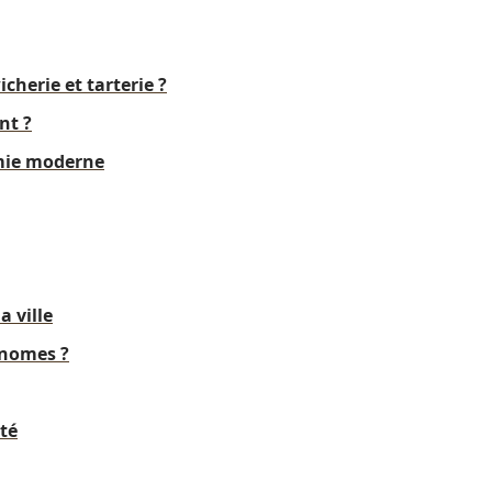
cherie et tarterie ?
nt ?
omie moderne
 ville
onomes ?
té