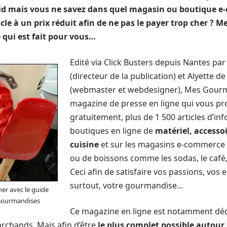
id mais vous ne savez dans quel magasin ou boutique 
icle à un prix réduit afin de ne pas le payer trop cher ?
 qui est fait pour vous…
Edité via Click Busters depuis Nantes pa
(directeur de la publication) et Alyette d
(webmaster et webdesigner), Mes Gourm
magazine de presse en ligne qui vous pro
gratuitement, plus de 1 500 articles d’in
boutiques en ligne de
matériel, accessoi
cuisine
et sur les magasins e-commerce 
ou de boissons comme les sodas, le café, 
Ceci afin de satisfaire vos passions, vos 
surtout, votre gourmandise…
ner avec le guide
 Gourmandises
Ce magazine en ligne est notamment dédié
archands. Mais afin d’être
le plus complet possible autour