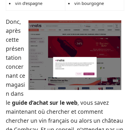
vin d’espagne
vin bourgogne
Donc,
après
cette
présen
tation
concer
nant ce
magasi
n dans
le
guide d’achat sur le web
, vous savez
maintenant où chercher et comment
chercher un vin français ou alors un château
de Combray. Et un conseil, n’attendez pas un