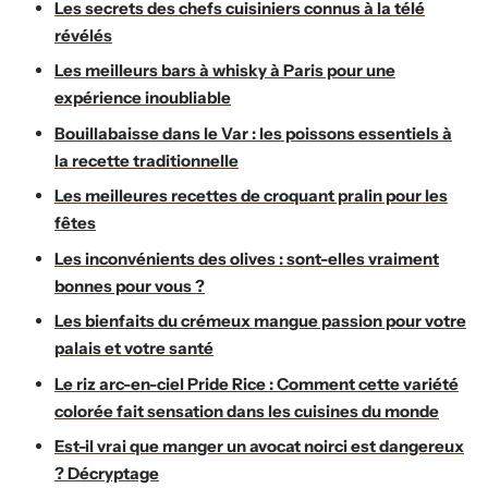
Les secrets des chefs cuisiniers connus à la télé
révélés
Les meilleurs bars à whisky à Paris pour une
expérience inoubliable
Bouillabaisse dans le Var : les poissons essentiels à
la recette traditionnelle
Les meilleures recettes de croquant pralin pour les
fêtes
Les inconvénients des olives : sont-elles vraiment
bonnes pour vous ?
Les bienfaits du crémeux mangue passion pour votre
palais et votre santé
Le riz arc-en-ciel Pride Rice : Comment cette variété
colorée fait sensation dans les cuisines du monde
Est-il vrai que manger un avocat noirci est dangereux
? Décryptage