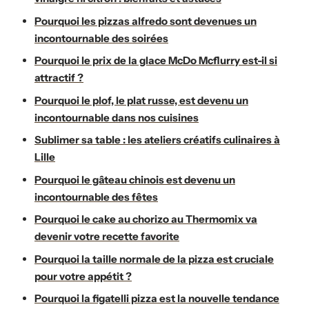
Pourquoi les pizzas alfredo sont devenues un
incontournable des soirées
Pourquoi le prix de la glace McDo Mcflurry est-il si
attractif ?
Pourquoi le plof, le plat russe, est devenu un
incontournable dans nos cuisines
Sublimer sa table : les ateliers créatifs culinaires à
Lille
Pourquoi le gâteau chinois est devenu un
incontournable des fêtes
Pourquoi le cake au chorizo au Thermomix va
devenir votre recette favorite
Pourquoi la taille normale de la pizza est cruciale
pour votre appétit ?
Pourquoi la figatelli pizza est la nouvelle tendance