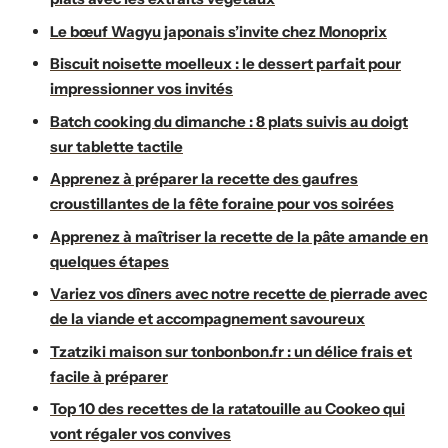
Le bœuf Wagyu japonais s’invite chez Monoprix
Biscuit noisette moelleux : le dessert parfait pour
impressionner vos invités
Batch cooking du dimanche : 8 plats suivis au doigt
sur tablette tactile
Apprenez à préparer la recette des gaufres
croustillantes de la fête foraine pour vos soirées
Apprenez à maîtriser la recette de la pâte amande en
quelques étapes
Variez vos dîners avec notre recette de pierrade avec
de la viande et accompagnement savoureux
Tzatziki maison sur tonbonbon.fr : un délice frais et
facile à préparer
Top 10 des recettes de la ratatouille au Cookeo qui
vont régaler vos convives