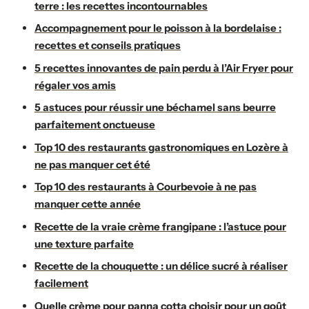
terre : les recettes incontournables
Accompagnement pour le poisson à la bordelaise :
recettes et conseils pratiques
5 recettes innovantes de pain perdu à l’Air Fryer pour
régaler vos amis
5 astuces pour réussir une béchamel sans beurre
parfaitement onctueuse
Top 10 des restaurants gastronomiques en Lozère à
ne pas manquer cet été
Top 10 des restaurants à Courbevoie à ne pas
manquer cette année
Recette de la vraie crème frangipane : l’astuce pour
une texture parfaite
Recette de la chouquette : un délice sucré à réaliser
facilement
Quelle crème pour panna cotta choisir pour un goût