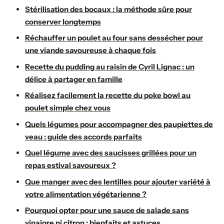
Stérilisation des bocaux : la méthode sûre pour
conserver longtemps
Réchauffer un poulet au four sans dessécher pour
une viande savoureuse à chaque fois
Recette du pudding au raisin de Cyril Lignac : un
délice à partager en famille
Réalisez facilement la recette du poke bowl au
poulet simple chez vous
Quels légumes pour accompagner des paupiettes de
veau : guide des accords parfaits
Quel légume avec des saucisses grillées pour un
repas estival savoureux ?
Que manger avec des lentilles pour ajouter variété à
votre alimentation végétarienne ?
Pourquoi opter pour une sauce de salade sans
vinaigre ni citron : bienfaits et astuces