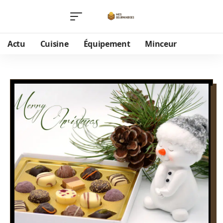
Actu
Cuisine
Équipement
Minceur