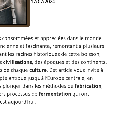
17/07/2024
lus consommées et appréciées dans le monde
ancienne et fascinante, remontant à plusieurs
ant les racines historiques de cette boisson,
es
civilisations
, des époques et des continents,
es de chaque
culture
. Cet article vous invite à
te antique jusqu’à l’Europe centrale, en
ns plonger dans les méthodes de
fabrication
,
ivers processus de
fermentation
qui ont
 est aujourd’hui.