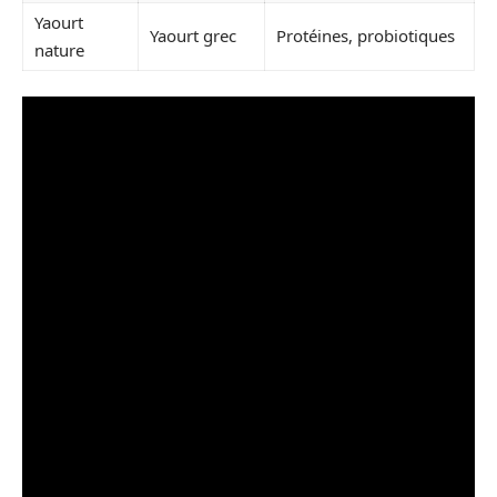
Yaourt
Yaourt grec
Protéines, probiotiques
nature