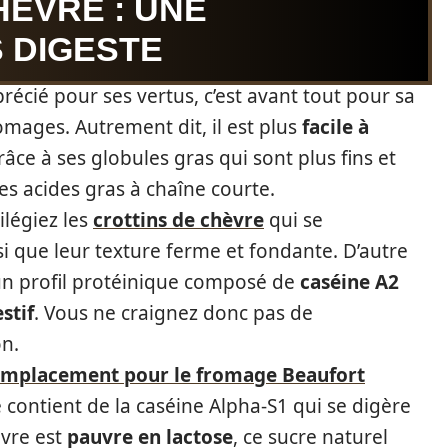
ÈVRE : UNE
 DIGESTE
récié pour ses vertus, c’est avant tout pour sa
romages. Autrement dit, il est plus
facile à
ce à ses globules gras qui sont plus fins et
 des acides gras à chaîne courte.
ilégiez les
crottins de chèvre
qui se
 que leur texture ferme et fondante. D’autre
’un profil protéinique composé de
caséine A2
stif
. Vous ne craignez donc pas de
n.
emplacement pour le fromage Beaufort
e contient de la caséine Alpha-S1 qui se digère
èvre est
pauvre en lactose
, ce sucre naturel