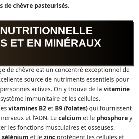
 de chèvre pasteurisés
.
 NUTRITIONNELLE
ES ET EN MINÉRAUX
e de chèvre est un concentré exceptionnel de
xcellente source de nutriments essentiels pour
 personnes actives. On y trouve de la
vitamine
e système immunitaire et les cellules.
des
vitamines B2
et
B9 (folates)
qui fournissent
 nerveux et l’ADN. Le
calcium
et le
phosphore
y
r les fonctions musculaires et osseuses.
e
sélénium
et le
zinc
protègent les cellules et