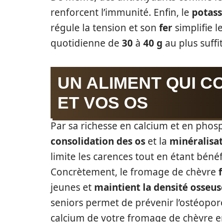
renforcent l’immunité. Enfin, le
potas
régule la tension et son
fer
simplifie l
quotidienne de
30
à
40 g
au plus suffi
UN ALIMENT QUI C
ET VOS OS
Par sa richesse en calcium et en phos
consolidation des os
et la
minéralisa
limite les carences tout en étant bén
Concrètement, le fromage de chèvre
jeunes et
maintient la densité osseus
seniors permet de prévenir l’ostéopo
calcium de votre fromage de chèvre 