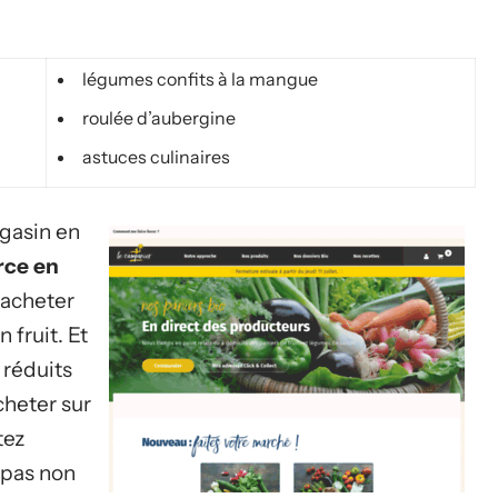
légumes confits à la mangue
roulée d’aubergine
astuces culinaires
agasin en
rce en
 acheter
 fruit. Et
 réduits
cheter sur
tez
z pas non