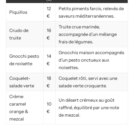
12
Petits piments farcis, relevés de
Piquillos
€
saveurs méditerranéennes.
Truite crue marinée,
Crudo de
16
accompagnée d’un mélange
truite
€
frais de légumes.
Gnocchis maison accompagnés
Gnocchi pesto
14
d’un pesto onctueux aux
de noisette
€
noisettes.
Coquelet-
18
Coquelet rôti, servi avec une
salade verte
€
salade verte croquante.
Crème
Un désert crémeux au goût
caramel
10
raffiné, équilibré par une note
orange &
€
de mezcal.
mezcal