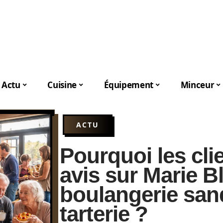
Actu
Cuisine
Équipement
Minceur
ACTU
Pourquoi les cli
avis sur Marie B
boulangerie san
tarterie ?