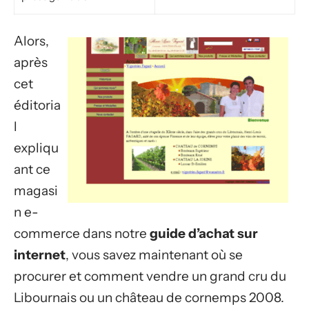
Alors,
après
cet
éditoria
l
expliqu
ant ce
magasi
n e-
commerce dans notre
guide d’achat sur
internet
, vous savez maintenant où se
procurer et comment vendre un grand cru du
Libournais ou un château de cornemps 2008.