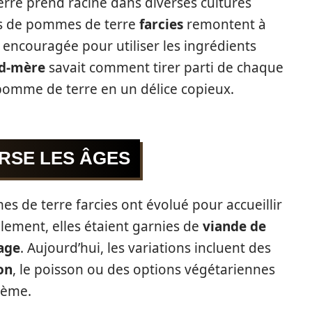
erre prend racine dans diverses cultures
s de pommes de terre
farcies
remontent à
it encouragée pour utiliser les ingrédients
d-mère
savait comment tirer parti de chaque
pomme de terre en un délice copieux.
RSE LES ÂGES
mes de terre farcies ont évolué pour accueillir
llement, elles étaient garnies de
viande de
age
. Aujourd’hui, les variations incluent des
on
, le poisson ou des options végétariennes
rème.