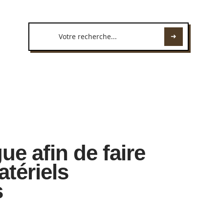
e afin de faire
tériels
s