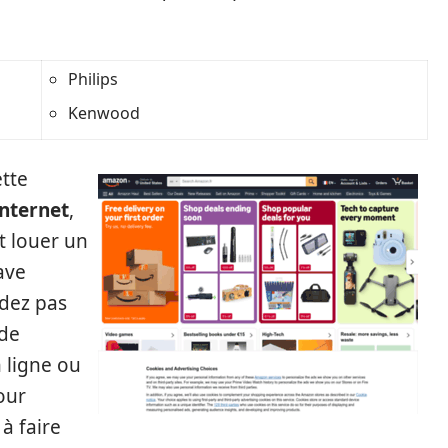
Philips
Kenwood
ette
internet
,
t louer un
ave
ndez pas
ode
 ligne ou
four
à faire