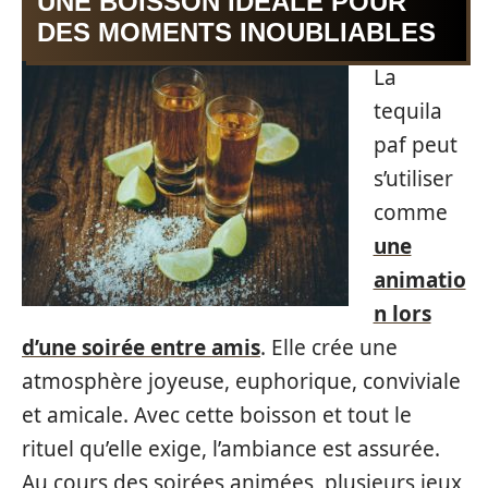
UNE BOISSON IDÉALE POUR
DES MOMENTS INOUBLIABLES
La
tequila
paf peut
s’utiliser
comme
une
animatio
n lors
d’une soirée entre amis
. Elle crée une
atmosphère joyeuse, euphorique, conviviale
et amicale. Avec cette boisson et tout le
rituel qu’elle exige, l’ambiance est assurée.
Au cours des soirées animées, plusieurs jeux