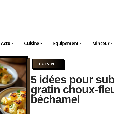
Actu
Cuisine
Équipement
Minceur
CUISINE
5 idées pour sub
gratin choux-fle
béchamel