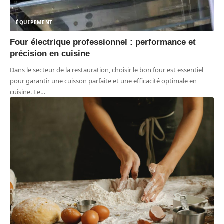
ÉQUIPEMENT
Four électrique professionnel : performance et
précision en cuisine
Dans le secteur de la restauration, choisir le bon four est essentiel
pour garantir une cuisson parfaite et une efficacité optimale en
cuisine. Le
…