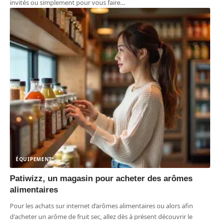
invités ou simplement pour vous faire
…
ÉQUIPEMENT
Patiwizz, un magasin pour acheter des arômes
alimentaires
Pour les achats sur internet d’arômes alimentaires ou alors afin
d'acheter un arôme de fruit sec, allez dès à présent découvrir le