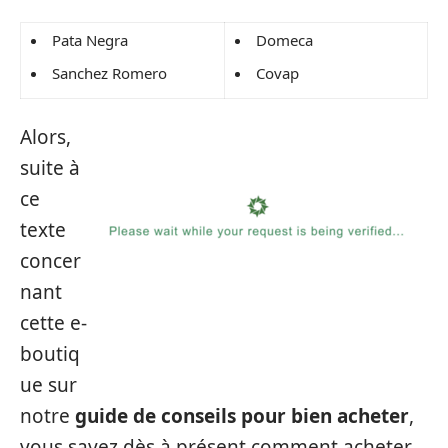
Pata Negra
Domeca
Sanchez Romero
Covap
Alors,
suite à
ce
texte
concer
nant
cette e-
boutiq
ue sur
notre
guide de conseils pour bien acheter
,
vous savez dès à présent comment acheter