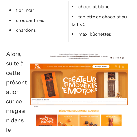
chocolat blanc
flori’noir
tablette de chocolat au
croquantines
lait x 5
chardons
maxi bûchettes
Alors,
suite à
cette
présent
ation
sur ce
magasi
n dans
le