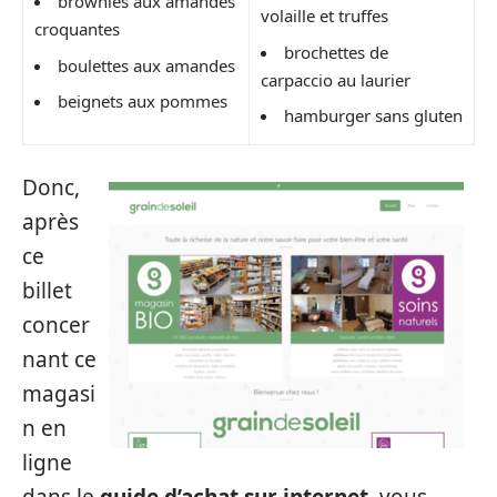
brownies aux amandes
volaille et truffes
croquantes
brochettes de
boulettes aux amandes
carpaccio au laurier
beignets aux pommes
hamburger sans gluten
Donc,
après
ce
billet
concer
nant ce
magasi
n en
ligne
dans le
guide d’achat sur internet
, vous