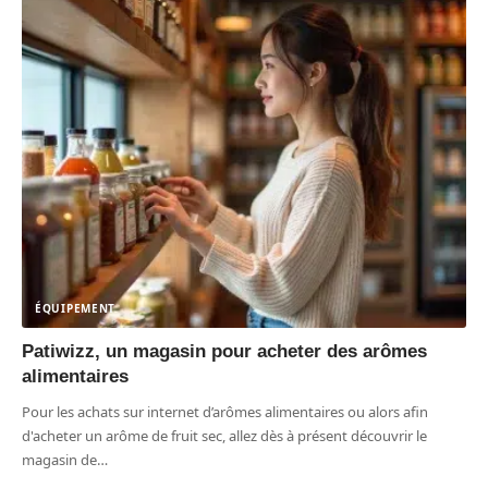
ÉQUIPEMENT
Patiwizz, un magasin pour acheter des arômes
alimentaires
Pour les achats sur internet d’arômes alimentaires ou alors afin
d'acheter un arôme de fruit sec, allez dès à présent découvrir le
magasin de
…