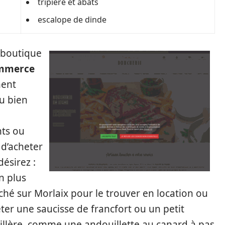
tripière et abats
escalope de dinde
e boutique
ommerce
ment
u bien
nts ou
 d’acheter
ésirez :
n plus
hé sur Morlaix pour le trouver en location ou
er une saucisse de francfort ou un petit
llère, comme une andouillette au canard à pas