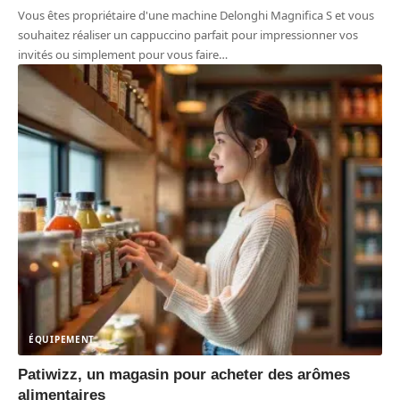
Vous êtes propriétaire d'une machine Delonghi Magnifica S et vous
souhaitez réaliser un cappuccino parfait pour impressionner vos
invités ou simplement pour vous faire
…
ÉQUIPEMENT
Patiwizz, un magasin pour acheter des arômes
alimentaires