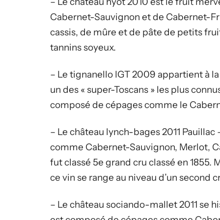
– Le château hyot 2010 est le fruit me
Cabernet-Sauvignon et de Cabernet-Fran
cassis, de mûre et de pâte de petits fruit
tannins soyeux.
– Le tignanello IGT 2009 appartient à la
un des « super-Toscans » les plus connus
composé de cépages comme le Cabernet-
– Le château lynch-bages 2011 Pauillac
comme Cabernet-Sauvignon, Merlot, Cab
fut classé 5e grand cru classé en 1855.
ce vin se range au niveau d’un second cr
– Le château sociando-mallet 2011 se his
est composé de cépages comme Caberne