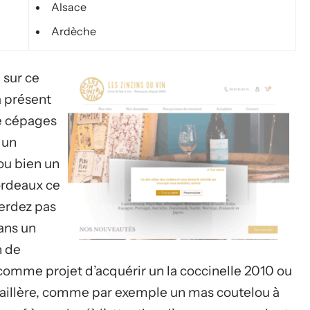
Alsace
Ardèche
 sur ce
à présent
e cépages
 un
 ou bien un
Bordeaux ce
perdez pas
ans un
n de
comme projet d’acquérir un la coccinelle 2010 ou
aillère, comme par exemple un mas coutelou à