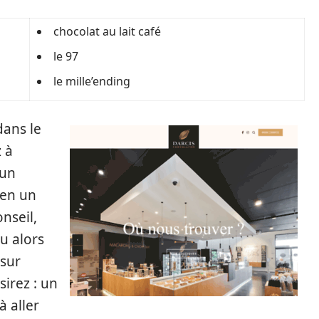
chocolat au lait café
le 97
le mille’ending
dans le
z à
 un
ien un
nseil,
u alors
 sur
sirez : un
 aller