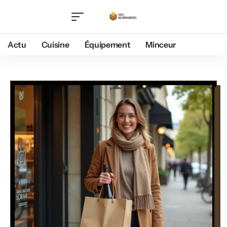
Actu
Cuisine
Équipement
Minceur