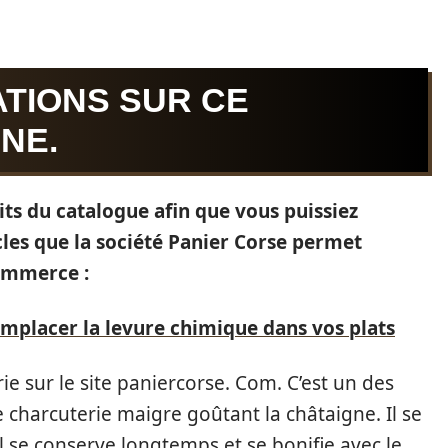
ATIONS SUR CE
NE.
its du catalogue afin que vous puissiez
cles que la société Panier Corse permet
commerce :
placer la levure chimique dans vos plats
ie sur le site paniercorse. Com. C’est un des
e charcuterie maigre goûtant la châtaigne. Il se
Il se conserve longtemps et se bonifie avec le