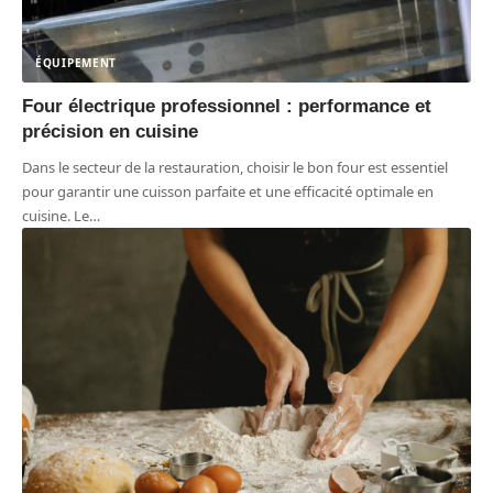
ÉQUIPEMENT
Four électrique professionnel : performance et
précision en cuisine
Dans le secteur de la restauration, choisir le bon four est essentiel
pour garantir une cuisson parfaite et une efficacité optimale en
cuisine. Le
…