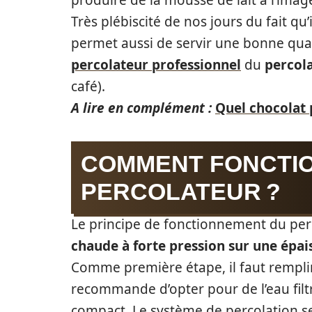
produire de la mousse de lait à l’ima
Très plébiscité de nos jours du fait qu’il
permet aussi de servir une bonne qual
percolateur professionnel
du
percol
café).
A lire en complément :
Quel chocolat 
COMMENT FONCTI
PERCOLATEUR ?
Le principe de fonctionnement du perc
chaude à forte pression sur une épa
Comme première étape, il faut remplir
recommande d’opter pour de l’eau filt
compact. Le système de percolation se