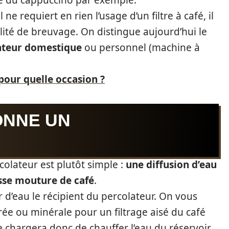
ge du cappuccino par exemple.
 ne requiert en rien l’usage d’un filtre à café, il
ité de breuvage. On distingue aujourd’hui le
ateur domestique
ou personnel (machine à
pour quelle occasion ?
ONNE UN
olateur est plutôt simple :
une diffusion d’eau
isse mouture de café
.
 d’eau le récipient du percolateur. On vous
rée ou minérale pour un filtrage aisé du café
 chargera donc de chauffer l’eau du réservoir