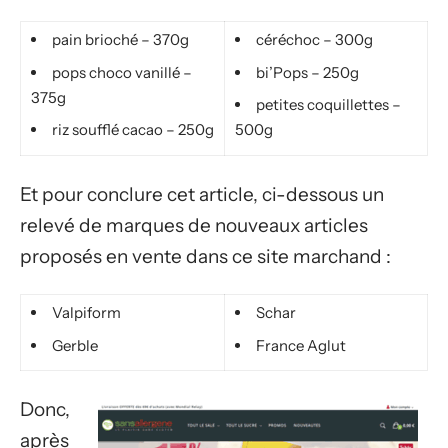
pain brioché – 370g
céréchoc – 300g
pops choco vanillé –
bi’Pops – 250g
375g
petites coquillettes –
riz soufflé cacao – 250g
500g
Et pour conclure cet article, ci-dessous un
relevé de marques de nouveaux articles
proposés en vente dans ce site marchand :
Valpiform
Schar
Gerble
France Aglut
Donc,
après