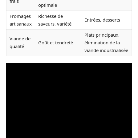
frais
optimale
Fromages
Richesse de
Entrées, desserts
artisanaux
saveurs, variété
Plats principaux,
Viande de
Goût et tendreté
élimination de la
qualité
viande industrialisée