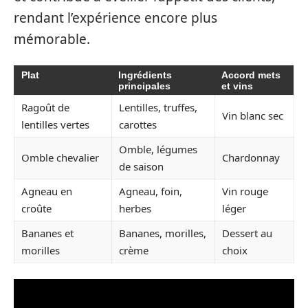
rendant l’expérience encore plus
mémorable.
Plat
Ingrédients
Accord mets
principales
et vins
Ragoût de
Lentilles, truffes,
Vin blanc sec
lentilles vertes
carottes
Omble, légumes
Omble chevalier
Chardonnay
de saison
Agneau en
Agneau, foin,
Vin rouge
croûte
herbes
léger
Bananes et
Bananes, morilles,
Dessert au
morilles
crème
choix