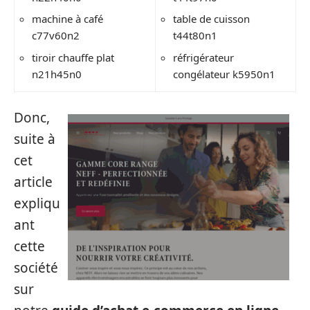
machine à café
table de cuisson
c77v60n2
t44t80n1
tiroir chauffe plat
réfrigérateur
n21h45n0
congélateur k5950n1
Donc,
suite à
cet
article
expliqu
ant
cette
société
sur