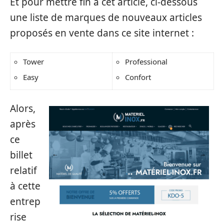
Et pour mettre fin à cet article, ci-dessous
une liste de marques de nouveaux articles
proposés en vente dans ce site internet :
Tower
Professional
Easy
Confort
Alors,
après
ce
billet
relatif
à cette
entrep
rise