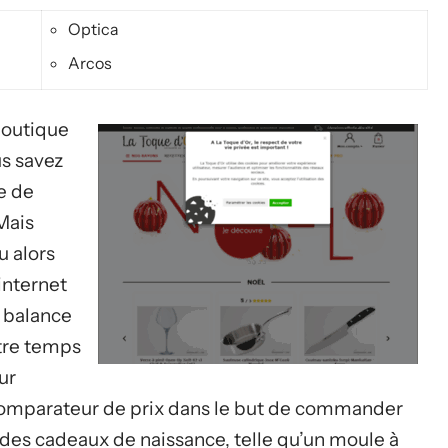
Optica
Arcos
boutique
us savez
e de
 Mais
u alors
internet
e balance
otre temps
ur
 comparateur de prix dans le but de commander
des cadeaux de naissance, telle qu’un moule à