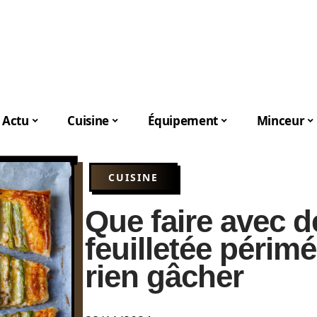
Actu
Cuisine
Équipement
Minceur
CUISINE
Que faire avec d
feuilletée périm
rien gâcher