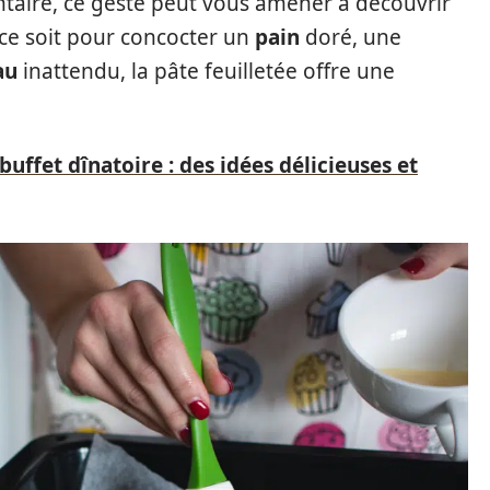
entaire, ce geste peut vous amener à découvrir
 ce soit pour concocter un
pain
doré, une
au
inattendu, la pâte feuilletée offre une
buffet dînatoire : des idées délicieuses et