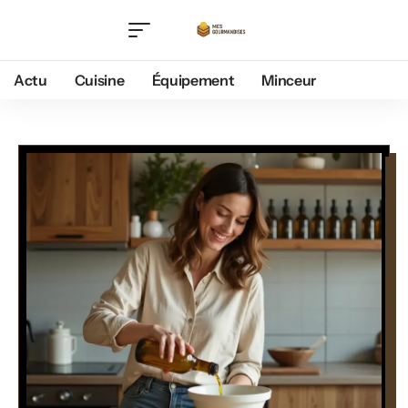
Actu
Cuisine
Équipement
Minceur