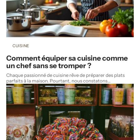
CUISINE
Comment équiper sa cuisine comme
un chef sans se tromper ?
Chaque passionné de cuisine rêve de préparer des plats
parfaits à la maison. Pourtant, nous constatons
…