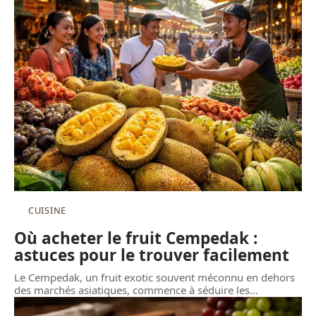
CUISINE
Où acheter le fruit Cempedak :
astuces pour le trouver facilement
Le Cempedak, un fruit exotic souvent méconnu en dehors
des marchés asiatiques, commence à séduire les
…