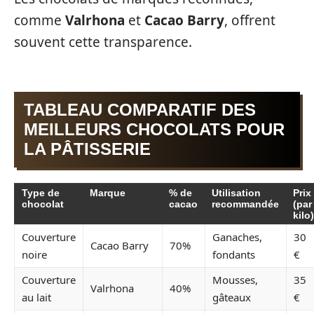
comme
Valrhona
et
Cacao Barry
, offrent
souvent cette transparence.
TABLEAU COMPARATIF DES
MEILLEURS CHOCOLATS POUR
LA PÂTISSERIE
Type de
Marque
% de
Utilisation
Prix
chocolat
cacao
recommandée
(par
kilo)
Couverture
Ganaches,
30
Cacao Barry
70%
noire
fondants
€
Couverture
Mousses,
35
Valrhona
40%
au lait
gâteaux
€