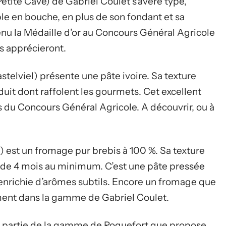
Petite Cave) de Gabriel Coulet s’avère typé,
ble en bouche, en plus de son fondant et sa
enu la Médaille d’or au Concours Général Agricole
s apprécieront.
astelviel) présente une pâte ivoire. Sa texture
uit dont raffolent les gourmets. Cet excellent
s du Concours Général Agricole. A découvrir, ou à
) est un fromage pur brebis à 100 %. Sa texture
e de 4 mois au minimum. C’est une pâte pressée
 enrichie d’arômes subtils. Encore un fromage que
ment dans la gamme de Gabriel Coulet.
it partie de la gamme de Roquefort que propose