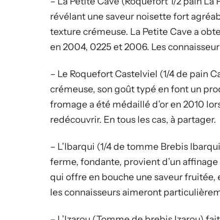
– La Petite Cave (Roquefort 1/2 pain La 
révélant une saveur noisette fort agréa
texture crémeuse. La Petite Cave a obt
en 2004, 0225 et 2006. Les connaisseur
– Le Roquefort Castelviel (1/4 de pain C
crémeuse, son goût typé en font un prod
fromage a été médaillé d’or en 2010 lor
redécouvrir. En tous les cas, à partager.
– L’Ibarqui (1/4 de tomme Brebis Ibarqui
ferme, fondante, provient d’un affinag
qui offre en bouche une saveur fruitée,
les connaisseurs aimeront particulière
– L’Izarou (Tomme de brebis Izarou) fa