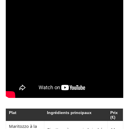
Plat
Ingrédients principaux
Prix
(€)
Maritozzo à la