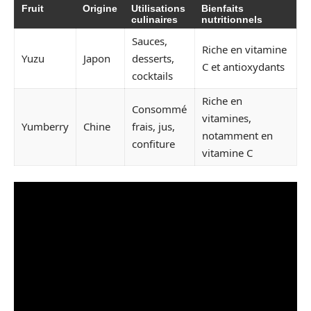
Fruit
Origine
Utilisations
Bienfaits
culinaires
nutritionnels
Sauces,
Riche en vitamine
Yuzu
Japon
desserts,
C et antioxydants
cocktails
Riche en
Consommé
vitamines,
Yumberry
Chine
frais, jus,
notamment en
confiture
vitamine C