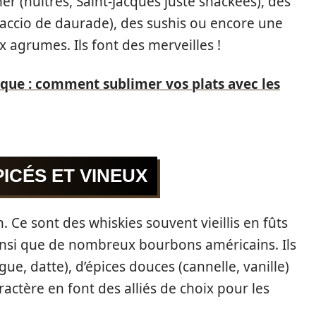
er (huîtres, Saint-Jacques juste snackées), des
rpaccio de daurade), des sushis ou encore une
x agrumes. Ils font des merveilles !
nique : comment sublimer vos plats avec les
PICÉS ET VINEUX
 Ce sont des whiskies souvent vieillis en fûts
ainsi que de nombreux bourbons américains. Ils
gue, datte), d’épices douces (cannelle, vanille)
ractère en font des alliés de choix pour les