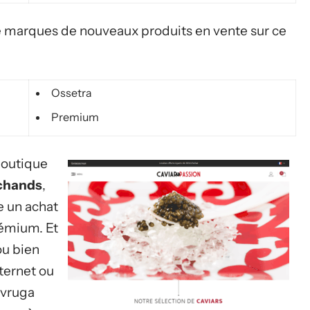
de marques de nouveaux produits en vente sur ce
Ossetra
Premium
 boutique
rchands
,
e un achat
rémium. Et
ou bien
nternet ou
evruga