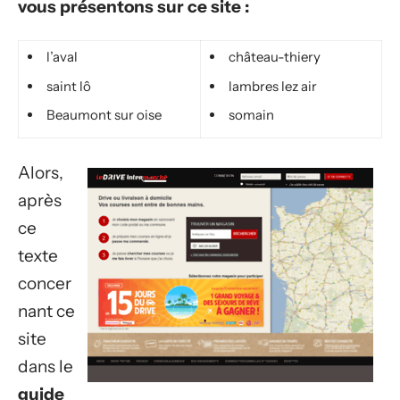
vous présentons sur ce site :
l’aval
château-thiery
saint lô
lambres lez air
Beaumont sur oise
somain
Alors,
après
ce
texte
concer
nant ce
site
dans le
guide