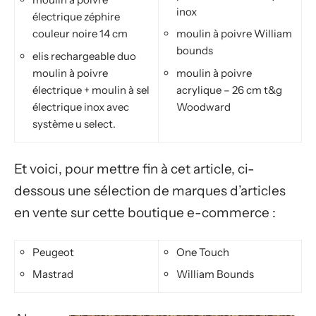
inox
électrique zéphire
couleur noire 14 cm
moulin à poivre William
bounds
elis rechargeable duo
moulin à poivre
moulin à poivre
électrique + moulin à sel
acrylique – 26 cm t&g
électrique inox avec
Woodward
système u select.
Et voici, pour mettre fin à cet article, ci-
dessous une sélection de marques d’articles
en vente sur cette boutique e-commerce :
Peugeot
One Touch
Mastrad
William Bounds