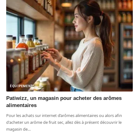
ÉQUIPEMENT
Patiwizz, un magasin pour acheter des arômes
alimentaires
Pour les achats sur internet d’arômes alimentaires ou alors afin
d'acheter un arôme de fruit sec, allez dès à présent découvrir le
magasin de
…