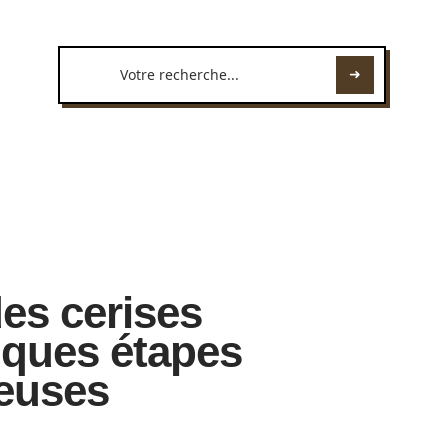
es cerises
lques étapes
ieuses