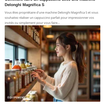
Delonghi Magnifica S
Vous êtes propriétaire d'une machine Delonghi Magnifica S et vous
souhaitez réaliser un cappuccino parfait pour impressionner vos
invités ou simplement pour vous faire
…
ÉQUIPEMENT